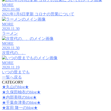
MORE
2021.01.06
2021年1月6日更新 コロナの営業について
MORE
2020.11.30
ラーメン
MORE
2020.11.30
次世代の、、
MORE
2020.11.19
いつの世までも
一覧へ戻る
CATEGORY
★丸山のblog★
★久保田柚衣のblog★
★内部美咲のblog★
★千葉奈津美のblog★
★富田 隆一のblog★