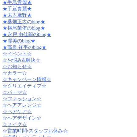
★手島貴麗★
★手嶌貴麗★
★末吉麻野★
★桑畑正太のblog★
★横尾茉侑のblog★
★永戸 由佳莉のblog★
★渥美のblog★
★高良 祥平のblog★
☆イベント☆
☆お悩み&解決☆
☆お知らせ☆
☆カラー☆
☆キャンペーン情報☆
☆クリエイティブ☆
☆パーマ☆
☆ファッション☆
☆ヘアアレンジ☆
☆ヘアケア☆
☆ヘアデザイン☆
☆メイク☆
☆営業時間•スタッフお休み☆