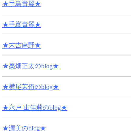
★手島貴麗★
★手嶌貴麗★
★末吉麻野★
★桑畑正太のblog★
★横尾茉侑のblog★
★永戸 由佳莉のblog★
★渥美のblog★