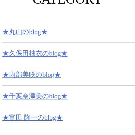
★丸山のblog★
★久保田柚衣のblog★
★内部美咲のblog★
★千葉奈津美のblog★
★富田 隆一のblog★