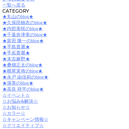
一覧へ戻る
CATEGORY
★丸山のblog★
★久保田柚衣のblog★
★内部美咲のblog★
★千葉奈津美のblog★
★富田 隆一のblog★
★手島貴麗★
★手嶌貴麗★
★末吉麻野★
★桑畑正太のblog★
★横尾茉侑のblog★
★永戸 由佳莉のblog★
★渥美のblog★
★高良 祥平のblog★
☆イベント☆
☆お悩み&解決☆
☆お知らせ☆
☆カラー☆
☆キャンペーン情報☆
☆クリエイティブ☆