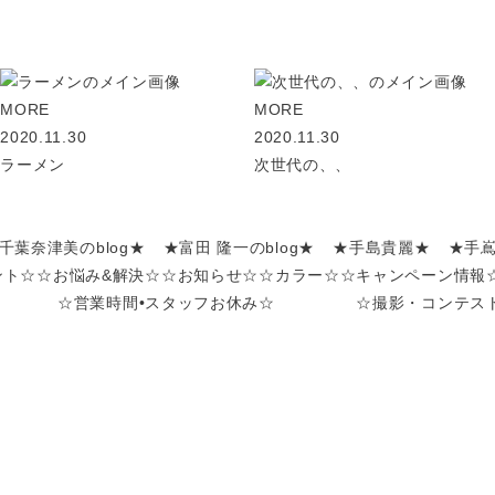
MORE
MORE
2020.11.30
2020.11.30
ラーメン
次世代の、、
千葉奈津美のblog★
★富田 隆一のblog★
★手島貴麗★
★手
ント☆
☆お悩み&解決☆
☆お知らせ☆
☆カラー☆
☆キャンペーン情報
☆営業時間•スタッフお休み☆
☆撮影・コンテス