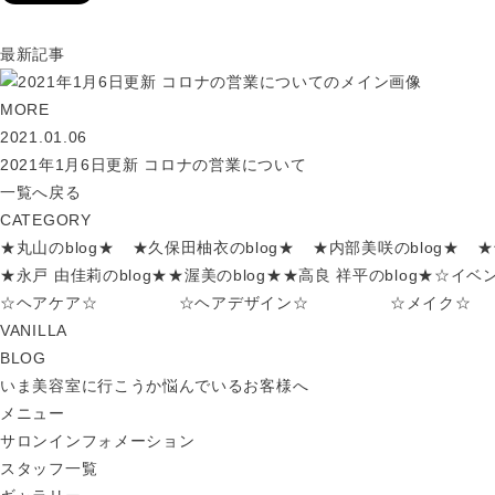
最新記事
MORE
2021.01.06
2021年1月6日更新 コロナの営業について
一覧へ戻る
CATEGORY
★丸山のblog★
★久保田柚衣のblog★
★内部美咲のblog★
★
★永戸 由佳莉のblog★
★渥美のblog★
★高良 祥平のblog★
☆イベ
☆ヘアケア☆
☆ヘアデザイン☆
☆メイク☆
VANILLA
BLOG
いま美容室に行こうか悩んでいるお客様へ
メニュー
サロンインフォメーション
スタッフ一覧