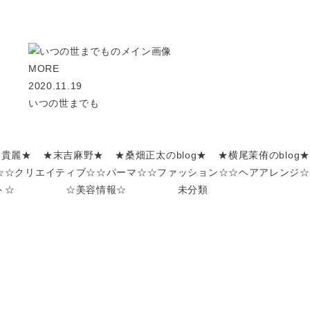
MORE
2020.11.19
いつの世までも
嶌貴麗★
★末吉麻野★
★桑畑正太のblog★
★横尾茉侑のblog★
☆
☆クリエイティブ☆
☆パーマ☆
☆ファッション☆
☆ヘアアレンジ☆
ト☆
☆美容情報☆
未分類