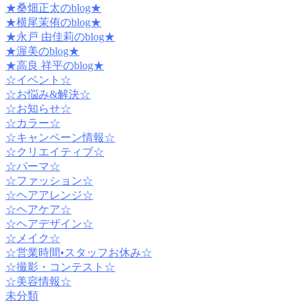
★桑畑正太のblog★
★横尾茉侑のblog★
★永戸 由佳莉のblog★
★渥美のblog★
★高良 祥平のblog★
☆イベント☆
☆お悩み&解決☆
☆お知らせ☆
☆カラー☆
☆キャンペーン情報☆
☆クリエイティブ☆
☆パーマ☆
☆ファッション☆
☆ヘアアレンジ☆
☆ヘアケア☆
☆ヘアデザイン☆
☆メイク☆
☆営業時間•スタッフお休み☆
☆撮影・コンテスト☆
☆美容情報☆
未分類