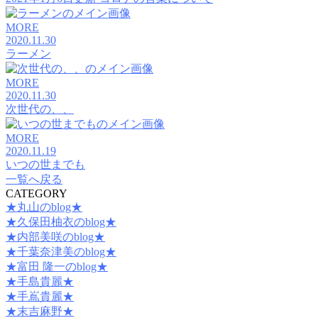
MORE
2020.11.30
ラーメン
MORE
2020.11.30
次世代の、、
MORE
2020.11.19
いつの世までも
一覧へ戻る
CATEGORY
★丸山のblog★
★久保田柚衣のblog★
★内部美咲のblog★
★千葉奈津美のblog★
★富田 隆一のblog★
★手島貴麗★
★手嶌貴麗★
★末吉麻野★