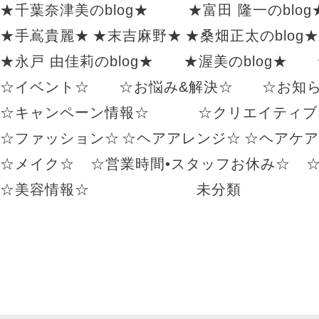
★千葉奈津美のblog★
★富田 隆一のblog
★手嶌貴麗★
★末吉麻野★
★桑畑正太のblog★
★永戸 由佳莉のblog★
★渥美のblog★
☆イベント☆
☆お悩み&解決☆
☆お知
☆キャンペーン情報☆
☆クリエイティブ
☆ファッション☆
☆ヘアアレンジ☆
☆ヘアケア
☆メイク☆
☆営業時間•スタッフお休み☆
☆美容情報☆
未分類