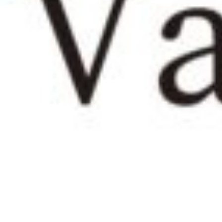
BLOG
☆スキレッ
2016.04.21
☆お知らせ☆
今、お料理好きの人た
先日このスキレットを
パンと一緒に食べるア