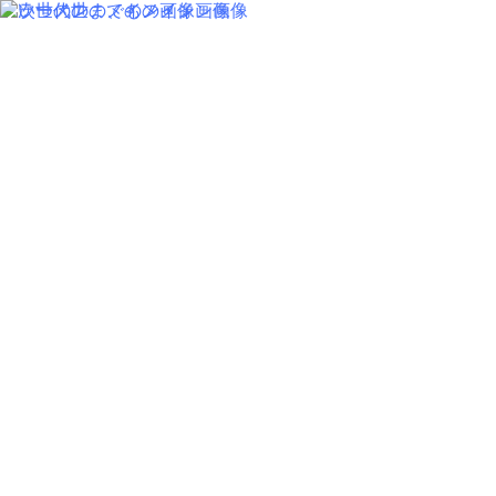
MENU
SALON INFORMATION
STAFF
GALLERY
BLOG
KUCHIKOMI
MOVIE
COLUMN
RECRUIT
MENU
SALON INFORMATION
STAFF
GALLERY
BLOG
KUCHIKOMI
MOVIE
COLUMN
CARE
RECRUIT