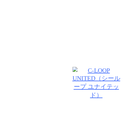
期待以上の技術と居心地の良さ♪あなたのお悩みや、
わせた似合うスタイルを経験豊富なスタイリストがし
グします。髪だけでなく頭皮からのケアで根本から美
ていきましょう♪
© 2026 VANILLA