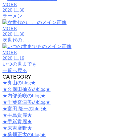
MORE
2020.11.30
ラーメン
MORE
2020.11.30
次世代の、、
MORE
2020.11.19
いつの世までも
一覧へ戻る
CATEGORY
★丸山のblog★
★久保田柚衣のblog★
★内部美咲のblog★
★千葉奈津美のblog★
★富田 隆一のblog★
★手島貴麗★
★手嶌貴麗★
★末吉麻野★
★桑畑正太のblog★