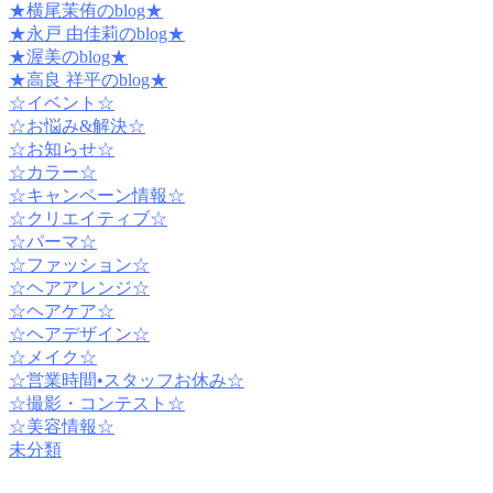
★横尾茉侑のblog★
★永戸 由佳莉のblog★
★渥美のblog★
★高良 祥平のblog★
☆イベント☆
☆お悩み&解決☆
☆お知らせ☆
☆カラー☆
☆キャンペーン情報☆
☆クリエイティブ☆
☆パーマ☆
☆ファッション☆
☆ヘアアレンジ☆
☆ヘアケア☆
☆ヘアデザイン☆
☆メイク☆
☆営業時間•スタッフお休み☆
☆撮影・コンテスト☆
☆美容情報☆
未分類