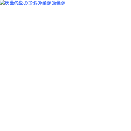
MENU
SALON INFORMATION
STAFF
GALLERY
BLOG
KUCHIKOMI
MOVIE
COLUMN
RECRUIT
MENU
SALON INFORMATION
STAFF
GALLERY
BLOG
KUCHIKOMI
MOVIE
COLUMN
CARE
RECRUIT