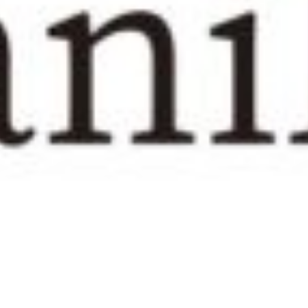
トリートメント☆
り出しますね…
！