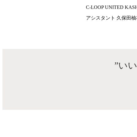
C-LOOP UNITED KA
アシスタント 久保田柚
”い