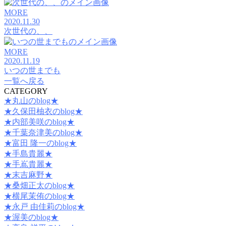
MORE
2020.11.30
次世代の、、
MORE
2020.11.19
いつの世までも
一覧へ戻る
CATEGORY
★丸山のblog★
★久保田柚衣のblog★
★内部美咲のblog★
★千葉奈津美のblog★
★富田 隆一のblog★
★手島貴麗★
★手嶌貴麗★
★末吉麻野★
★桑畑正太のblog★
★横尾茉侑のblog★
★永戸 由佳莉のblog★
★渥美のblog★