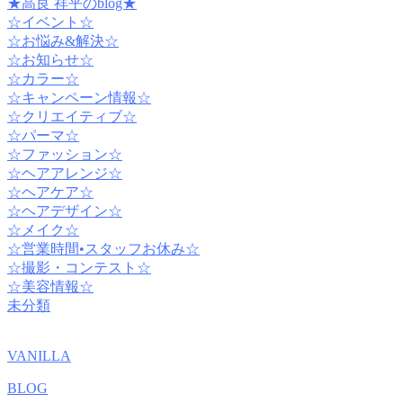
★高良 祥平のblog★
☆イベント☆
☆お悩み&解決☆
☆お知らせ☆
☆カラー☆
☆キャンペーン情報☆
☆クリエイティブ☆
☆パーマ☆
☆ファッション☆
☆ヘアアレンジ☆
☆ヘアケア☆
☆ヘアデザイン☆
☆メイク☆
☆営業時間•スタッフお休み☆
☆撮影・コンテスト☆
☆美容情報☆
未分類
VANILLA
BLOG